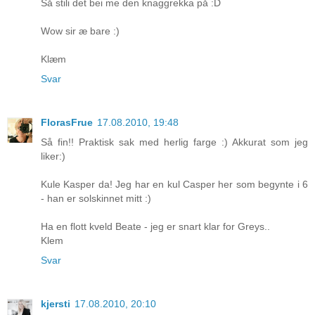
Så stili det bei me den knaggrekka på :D
Wow sir æ bare :)
Klæm
Svar
FlorasFrue
17.08.2010, 19:48
Så fin!! Praktisk sak med herlig farge :) Akkurat som jeg
liker:)
Kule Kasper da! Jeg har en kul Casper her som begynte i 6
- han er solskinnet mitt :)
Ha en flott kveld Beate - jeg er snart klar for Greys..
Klem
Svar
kjersti
17.08.2010, 20:10