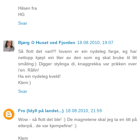
Hilsen fra
HG
Svar
Bjørg ✩ Huset ved Fjorden
18.08.2010, 19:07
Så flott det vart!!! Isvann er ein nydeleg farge, eg har
nettopp kjøpt ein liter av den som eg skal bruke til litt
småting:) Digger stylinga di, knaggrekka var prikken over
i'en. Råfin!
Ha ein nydeleg kveld!
Klem:)
Svar
Fro (Idyll på landet...)
18.08.2010, 21:59
Wow - så flott det ble! :) De magnetene skal jeg ta en titt på
etterpå...de var kjempefine! :)
Klem