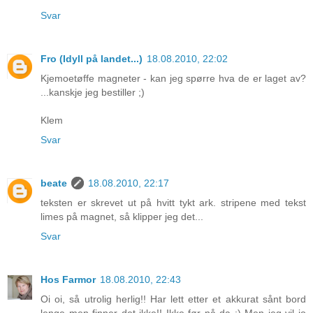
Svar
Fro (Idyll på landet...)
18.08.2010, 22:02
Kjemoetøffe magneter - kan jeg spørre hva de er laget av?
...kanskje jeg bestiller ;)
Klem
Svar
beate
18.08.2010, 22:17
teksten er skrevet ut på hvitt tykt ark. stripene med tekst
limes på magnet, så klipper jeg det...
Svar
Hos Farmor
18.08.2010, 22:43
Oi oi, så utrolig herlig!! Har lett etter et akkurat sånt bord
lenge men finner det ikke!! Ikke før nå da :) Men jeg vil jo