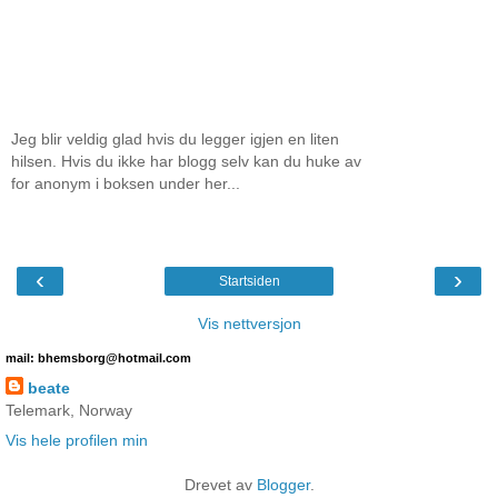
Jeg blir veldig glad hvis du legger igjen en liten
hilsen. Hvis du ikke har blogg selv kan du huke av
for anonym i boksen under her...
‹
›
Startsiden
Vis nettversjon
mail: bhemsborg@hotmail.com
beate
Telemark, Norway
Vis hele profilen min
Drevet av
Blogger
.