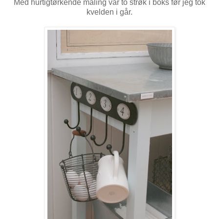
Med hurtigtørkende maling var to strøk i boks før jeg tok
kvelden i går.