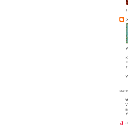
f
b
f
K
P
f
V
MAT
W
V
m
f
J
-