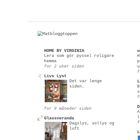
HOME BY VIRGINIA
w
Lera som gör pyssel roligare
H
hemma
p
for 2 uker siden
u
f
Livs Lyst
Det var lenge
L
siden.
B
s
f
D
for 9 måneder siden
A
l
Glassveranda
f
Dagslys, sollys og
luft
L