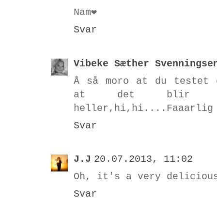
Nam❤
Svar
Vibeke Sæther Svenningse
Å så moro at du testet 
at det blir i
heller,hi,hi....Faaarlig
Svar
J.J
20.07.2013, 11:02
Oh, it's a very deliciou
Svar