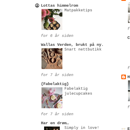
Lottas himmelrom
Matpakketips
f
for 6 år siden
C
Wallas Verden, brukt på ny.
Snart nettbutikk
f
for 7 år siden
H
{Fabelaktig}
Fabelaktig
julecupcakes
f
for 7 år siden
Har en drøm…
Simply in love!
E