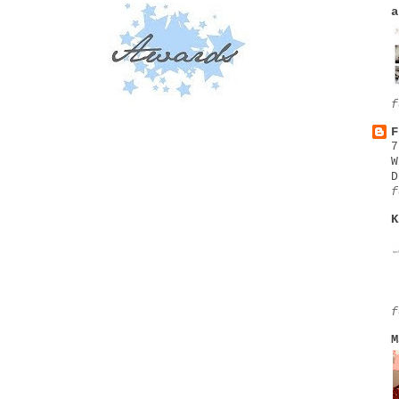
a
f
F
7
W
D
f
K
f
M