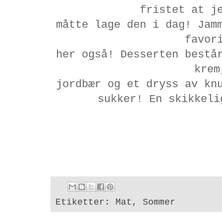
fristet at j
måtte lage den i dag! Jam
favor
her også! Desserten bestå
krem
jordbær og et dryss av kn
sukker! En skikkeli
Etiketter:
Mat
,
Sommer