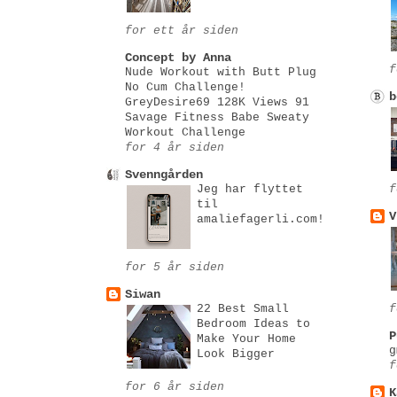
for ett år siden
Concept by Anna
f
Nude Workout with Butt Plug
No Cum Challenge!
b
GreyDesire69 128K Views 91
Savage Fitness Babe Sweaty
Workout Challenge
for 4 år siden
Svenngården
Jeg har flyttet
f
til
V
amaliefagerli.com!
for 5 år siden
Siwan
22 Best Small
f
Bedroom Ideas tо
P
Make Your Home
g
Look Bigger
f
for 6 år siden
K