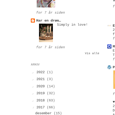
f
for 7 år siden
Har en drøm…
Simply in love!
E
2
f
f
M
for 7 år siden
E
Vis alle
T
f
ARKIV
P
►
2022
(1)
►
2021
(3)
►
2020
(14)
►
2019
(32)
f
►
2018
(63)
♥
2
▼
2017
(66)
D
desember
(15)
A