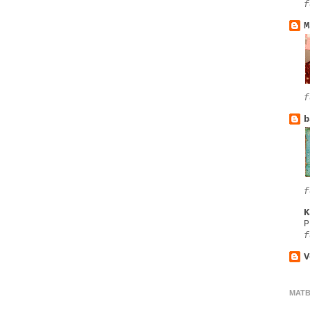
f
M
f
b
f
K
P
f
V
MAT