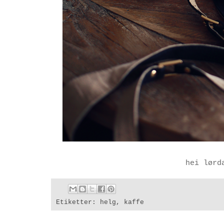
hei lørd
Etiketter:
helg
,
kaffe