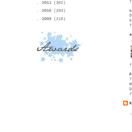
f
►
2011
(362)
►
c
2010
(283)
D
►
2009
(218)
k
f
a
f
F
7
W
D
f
K