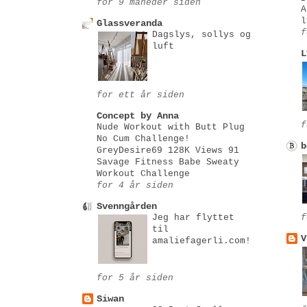
for 9 måneder siden
A
l
Glassveranda
f
Dagslys, sollys og
luft
L
for ett år siden
Concept by Anna
f
Nude Workout with Butt Plug
No Cum Challenge!
b
GreyDesire69 128K Views 91
Savage Fitness Babe Sweaty
Workout Challenge
for 4 år siden
Svenngården
Jeg har flyttet
f
til
V
amaliefagerli.com!
for 5 år siden
Siwan