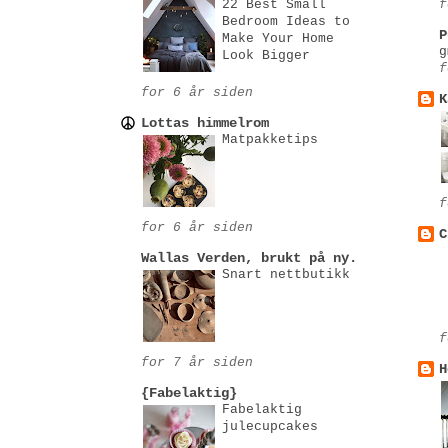
22 Best Small
f
Bedroom Ideas tо
P
Make Your Home
g
Look Bigger
f
for 6 år siden
K
Lottas himmelrom
Matpakketips
f
for 6 år siden
C
Wallas Verden, brukt på ny.
Snart nettbutikk
f
for 7 år siden
H
{Fabelaktig}
Fabelaktig
julecupcakes