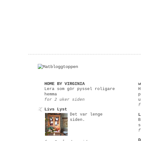
HOME BY VIRGINIA
w
Lera som gör pyssel roligare
H
hemma
p
for 2 uker siden
u
f
Livs Lyst
Det var lenge
L
siden.
B
s
f
D